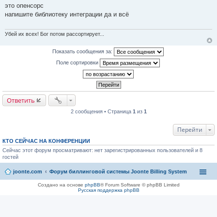
о
это опенсорс
о
напишите библиотеку интеграции да и всё
б
щ
е
н
Убей их всех! Бог потом рассортирует...
и
е
Показать сообщения за:
Поле сортировки
Ответить
2 сообщения • Страница
1
из
1
Перейти
КТО СЕЙЧАС НА КОНФЕРЕНЦИИ
Сейчас этот форум просматривают: нет зарегистрированных пользователей и 8
гостей
joonte.com
Форум биллинговой системы Joonte Billing System
Создано на основе
phpBB
® Forum Software © phpBB Limited
Русская поддержка phpBB