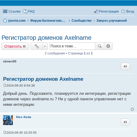
Ссылки
FAQ
Регистрация
Вход
joonte.com
Форум биллинговой системы Joonte Billing System
Сообщество
Запрос улучшений
Регистратор доменов Axelname
Ответить
2 сообщения • Страница
1
из
1
obmen86
Цитата
Регистратор доменов Axelname
2024-09-30 9:04:38
С
о
Добрый день. Подскажите, планируется ли интеграции, регистрации
о
доменов через axelname.ru ? Ни у одной панели управления нет с
б
щ
ними интеграции.
е
н
и
Alex Keda
е
Цитата
2024-09-30 10:25:55
С