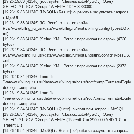
[19:26:19.83][41346] [root/system/classes/auto/MySQL]: Query =
SELECT * FROM `Groups` WHERE `ID` = 3900000
[19:26:19.83][41346] [MySQLi->Result]: обработка результата запроса
к MySQL
[19:26:19.83][41346] [IO_Read]: открытие файла
(/var/www/billng_ru_usr/data/www/billng.ru/hosts/billing/config/TypesDB.x
ml)
[19:26:19.83][41346] [String_XML_Parse]: парсирование строки (4726
bytes)
[19:26:19.84][41346] [IO_Read]: открытие файла
(/var/www/billng_ru_usr/data/www/billng.ru/hosts/hosting/config/TypesDB.
xml)
[19:26:19.84][41346] [String_XML_Parse]: парсирование строки (2373
bytes)
[19:26:19.84][41346] Load file:
'/var/www/billng_ru_usr/data/www/billng.ru/hosts/root/comp/Formats/Explo
de/Logic.comp.php'
[19:26:19.84][41346] Load file:
'/var/www/billng_ru_usr/data/www/billng.ru/hosts/root/comp/Formats/Explo
de/Logic.comp.php'
[19:26:19.84][41346] [MySQLi->Query]: выполняем запрос к MySQL
[19:26:19.84][41346] [root/system/classes/auto/MySQL]: Query =
SELECT * FROM `Groups` WHERE (`ParentID` = 3900000 AND `ID` !=
`ParentID`)
[19:26:19.84][41346] [MySQLi->Result]: обработка результата запроса