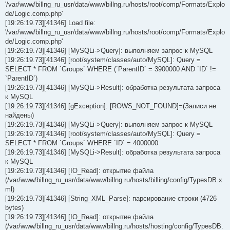
'/var/www/billng_ru_usr/data/www/billng.ru/hosts/root/comp/Formats/Explo
de/Logic.comp.php'
[19:26:19.73][41346] Load file:
'/var/www/billng_ru_usr/data/www/billng.ru/hosts/root/comp/Formats/Explo
de/Logic.comp.php'
[19:26:19.73][41346] [MySQLi->Query]: выполняем запрос к MySQL
[19:26:19.73][41346] [root/system/classes/auto/MySQL]: Query =
SELECT * FROM `Groups` WHERE (`ParentID` = 3900000 AND `ID` !=
`ParentID`)
[19:26:19.73][41346] [MySQLi->Result]: обработка результата запроса
к MySQL
[19:26:19.73][41346] [gException]: [ROWS_NOT_FOUND]=(Записи не
найдены)
[19:26:19.73][41346] [MySQLi->Query]: выполняем запрос к MySQL
[19:26:19.73][41346] [root/system/classes/auto/MySQL]: Query =
SELECT * FROM `Groups` WHERE `ID` = 4000000
[19:26:19.73][41346] [MySQLi->Result]: обработка результата запроса
к MySQL
[19:26:19.73][41346] [IO_Read]: открытие файла
(/var/www/billng_ru_usr/data/www/billng.ru/hosts/billing/config/TypesDB.x
ml)
[19:26:19.73][41346] [String_XML_Parse]: парсирование строки (4726
bytes)
[19:26:19.73][41346] [IO_Read]: открытие файла
(/var/www/billng_ru_usr/data/www/billng.ru/hosts/hosting/config/TypesDB.