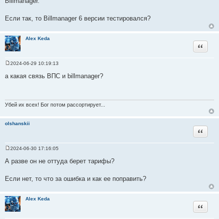
Billmanager.
Если так, то Billmanager 6 версии тестировался?
Alex Keda
Цитата
2024-06-29 10:19:13
С
о
а какая связь ВПС и billmanager?
о
б
щ
е
н
Убей их всех! Бог потом рассортирует...
и
е
olshanskii
Цитата
2024-06-30 17:16:05
С
о
А разве он не оттуда берет тарифы?
о
б
щ
Если нет, то что за ошибка и как ее поправить?
е
н
и
Alex Keda
е
Цитата