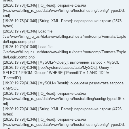
bytes)
[19:26:19.78][41346] [IO_Read]: открытие файла
(/var/www/billng_ru_usr/data/www/billng.ru/hosts/hosting/config/TypesDB.
xml)
[19:26:19.78][41346] [String_XML_Parse]: парсирование строки (2373
bytes)
[19:26:19.79][41346] Load file:
'/var/www/billng_ru_usr/data/www/billng.ru/hosts/root/comp/Formats/Explo
de/Logic.comp.php'
[19:26:19.79][41346] Load file:
'/var/www/billng_ru_usr/data/www/billng.ru/hosts/root/comp/Formats/Explo
de/Logic.comp.php'
[19:26:19.79][41346] [MySQLi->Query]: выполняем запрос к MySQL
[19:26:19.79][41346] [root/system/classes/auto/MySQL]: Query =
SELECT * FROM `Groups` WHERE (`ParentID` = 1 AND `ID` !=
`ParentID`)
[19:26:19.79][41346] [MySQLi->Result]: обработка результата запроса
к MySQL
[19:26:19.79][41346] [IO_Read]: открытие файла
(/var/www/billng_ru_usr/data/www/billng.ru/hosts/billing/config/TypesDB.x
ml)
[19:26:19.79][41346] [String_XML_Parse]: парсирование строки (4726
bytes)
[19:26:19.79][41346] [IO_Read]: открытие файла
(/var/www/billng_ru_usr/data/www/billng.ru/hosts/hosting/config/TypesDB.