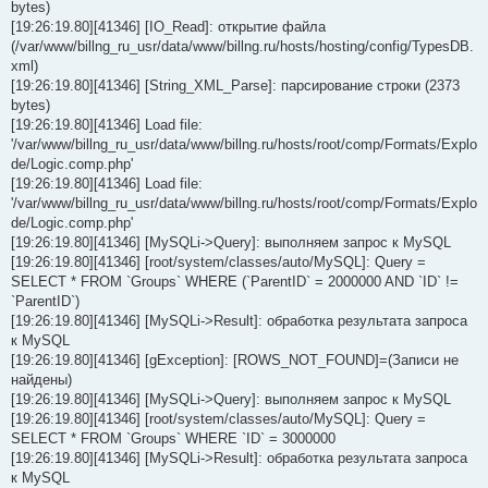
bytes)
[19:26:19.80][41346] [IO_Read]: открытие файла
(/var/www/billng_ru_usr/data/www/billng.ru/hosts/hosting/config/TypesDB.
xml)
[19:26:19.80][41346] [String_XML_Parse]: парсирование строки (2373
bytes)
[19:26:19.80][41346] Load file:
'/var/www/billng_ru_usr/data/www/billng.ru/hosts/root/comp/Formats/Explo
de/Logic.comp.php'
[19:26:19.80][41346] Load file:
'/var/www/billng_ru_usr/data/www/billng.ru/hosts/root/comp/Formats/Explo
de/Logic.comp.php'
[19:26:19.80][41346] [MySQLi->Query]: выполняем запрос к MySQL
[19:26:19.80][41346] [root/system/classes/auto/MySQL]: Query =
SELECT * FROM `Groups` WHERE (`ParentID` = 2000000 AND `ID` !=
`ParentID`)
[19:26:19.80][41346] [MySQLi->Result]: обработка результата запроса
к MySQL
[19:26:19.80][41346] [gException]: [ROWS_NOT_FOUND]=(Записи не
найдены)
[19:26:19.80][41346] [MySQLi->Query]: выполняем запрос к MySQL
[19:26:19.80][41346] [root/system/classes/auto/MySQL]: Query =
SELECT * FROM `Groups` WHERE `ID` = 3000000
[19:26:19.80][41346] [MySQLi->Result]: обработка результата запроса
к MySQL