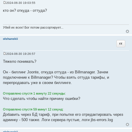
2024-06-30 19:03:55
С
о
кто он? откуда - оттуда?
о
б
щ
е
н
Убей их всех! Бог потом рассортирует...
и
е
olshanskii
Цитата
2024-06-30 19:26:57
С
о
Тяжело понимать?
о
б
щ
Он - биллинг Joonte, откуда оттуда - из Billmanager. Зачем
е
подключение к Billmanager? Чтобы взять оттуда тарифы, и
н
и
перепродавать уже в своем биллинге.
е
Отправлено спустя 1 минуту 22 секунды:
Что сделать чтобы найти причину ошибки?
Отправлено спустя 59 минут 12 секунд:
Добавить через БД тариф, при попытке его отредактировать через
админку - 500 также. Логи сервера пустые, логи jbs-errors.log
olshanskii