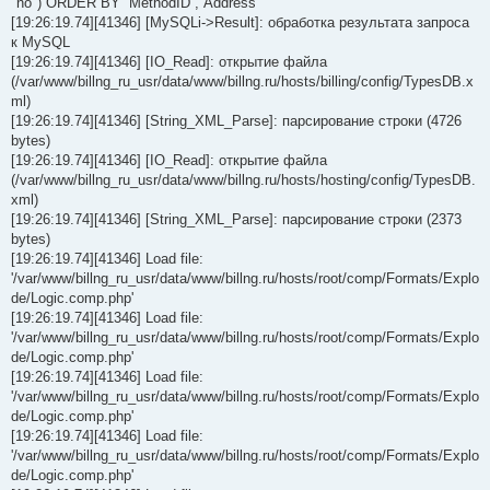
"no") ORDER BY `MethodID`,`Address`
[19:26:19.74][41346] [MySQLi->Result]: обработка результата запроса
к MySQL
[19:26:19.74][41346] [IO_Read]: открытие файла
(/var/www/billng_ru_usr/data/www/billng.ru/hosts/billing/config/TypesDB.x
ml)
[19:26:19.74][41346] [String_XML_Parse]: парсирование строки (4726
bytes)
[19:26:19.74][41346] [IO_Read]: открытие файла
(/var/www/billng_ru_usr/data/www/billng.ru/hosts/hosting/config/TypesDB.
xml)
[19:26:19.74][41346] [String_XML_Parse]: парсирование строки (2373
bytes)
[19:26:19.74][41346] Load file:
'/var/www/billng_ru_usr/data/www/billng.ru/hosts/root/comp/Formats/Explo
de/Logic.comp.php'
[19:26:19.74][41346] Load file:
'/var/www/billng_ru_usr/data/www/billng.ru/hosts/root/comp/Formats/Explo
de/Logic.comp.php'
[19:26:19.74][41346] Load file:
'/var/www/billng_ru_usr/data/www/billng.ru/hosts/root/comp/Formats/Explo
de/Logic.comp.php'
[19:26:19.74][41346] Load file:
'/var/www/billng_ru_usr/data/www/billng.ru/hosts/root/comp/Formats/Explo
de/Logic.comp.php'