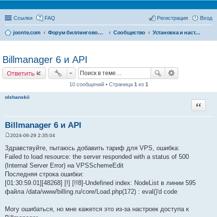
Ссылки
FAQ
Регистрация
Вход
joonte.com
Форум биллинговой системы Joonte Billing System
Сообщество
Установка и настройка
Billmanager 6 и API
Ответить
10 сообщений • Страница
1
из
1
olshanskii
Цитата
Billmanager 6 и API
2024-06-29 2:35:04
С
о
Здравствуйте, пытаюсь добавить тариф для VPS, ошибка:
о
Failed to load resource: the server responded with a status of 500
б
щ
(Internal Server Error) на VPSSchemeEdit
е
Последняя строка ошибки:
н
и
[01:30:59.01][48268] [!] [!!8]-Undefined index: NodeList в линии 595
е
файла /data/www/billing.ru/core/Load.php(172) : eval()'d code
Могу ошибаться, но мне кажется это из-за настроек доступа к