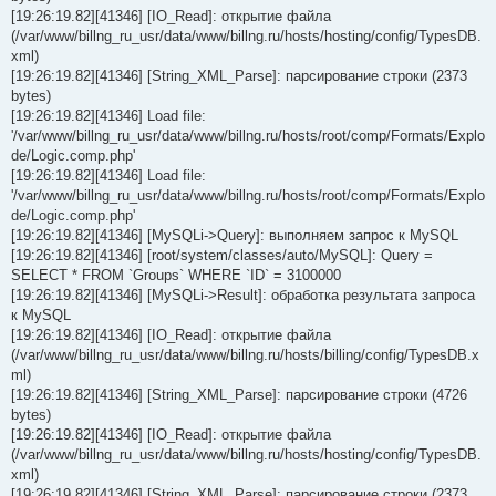
[19:26:19.82][41346] [IO_Read]: открытие файла
(/var/www/billng_ru_usr/data/www/billng.ru/hosts/hosting/config/TypesDB.
xml)
[19:26:19.82][41346] [String_XML_Parse]: парсирование строки (2373
bytes)
[19:26:19.82][41346] Load file:
'/var/www/billng_ru_usr/data/www/billng.ru/hosts/root/comp/Formats/Explo
de/Logic.comp.php'
[19:26:19.82][41346] Load file:
'/var/www/billng_ru_usr/data/www/billng.ru/hosts/root/comp/Formats/Explo
de/Logic.comp.php'
[19:26:19.82][41346] [MySQLi->Query]: выполняем запрос к MySQL
[19:26:19.82][41346] [root/system/classes/auto/MySQL]: Query =
SELECT * FROM `Groups` WHERE `ID` = 3100000
[19:26:19.82][41346] [MySQLi->Result]: обработка результата запроса
к MySQL
[19:26:19.82][41346] [IO_Read]: открытие файла
(/var/www/billng_ru_usr/data/www/billng.ru/hosts/billing/config/TypesDB.x
ml)
[19:26:19.82][41346] [String_XML_Parse]: парсирование строки (4726
bytes)
[19:26:19.82][41346] [IO_Read]: открытие файла
(/var/www/billng_ru_usr/data/www/billng.ru/hosts/hosting/config/TypesDB.
xml)
[19:26:19.82][41346] [String_XML_Parse]: парсирование строки (2373