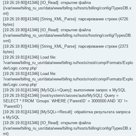
[19:26:19.80][41346] [IO_Read]: открытие файла
(/var/www/billng_ru_usr/data/www/billng.ru/hosts/billing/config/TypesDB.x
ml)
[19:26:19.80][41346] [String_XML_Parse]: парсирование строки (4726
bytes)
[19:26:19.80][41346] [IO_Read]: открытие файла
(/var/www/billng_ru_usr/data/www/billng.ru/hosts/hosting/config/TypesDB.
xml)
[19:26:19.80][41346] [String_XML_Parse]: парсирование строки (2373
bytes)
[19:26:19.81][41346] Load file:
'/var/www/billng_ru_usr/data/www/billng.ru/hosts/root/comp/Formats/Explo
de/Logic.comp.php'
[19:26:19.81][41346] Load file:
'/var/www/billng_ru_usr/data/www/billng.ru/hosts/root/comp/Formats/Explo
de/Logic.comp.php'
[19:26:19.81][41346] [MySQLi->Query]: выполняем запрос к MySQL
[19:26:19.81][41346] [root/system/classes/auto/MySQL]: Query =
SELECT * FROM `Groups` WHERE (`ParentID` = 3000000 AND `ID` !=
`ParentID`)
[19:26:19.81][41346] [MySQLi->Result]: обработка результата запроса
к MySQL
[19:26:19.81][41346] [IO_Read]: открытие файла
(/var/www/billng_ru_usr/data/www/billng.ru/hosts/billing/config/TypesDB.x
ml)