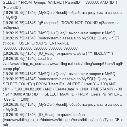
SELECT * FROM `Groups` WHERE (`ParentID` = 3900000 AND `ID` !=
`ParentID`)
[19:26:19.75][41346] [MySQLi->Result]: обработка результата запроса
к MySQL
[19:26:19.75][41346] [gException]: [ROWS_NOT_FOUND]=(Записи не
найдены)
[19:26:19.75][41346] [MySQLi->Query]: выполняем запрос к MySQL
[19:26:19.75][41346] [root/system/classes/auto/MySQL]: Query = SET
@local.__USER_GROUPS_ENTRANCE =
'3000000,3100000,3200000,3300000,3900000'
[19:26:19.75][41346] [IO_Read]: открытие файла ( ***HIDDEN*** )
[19:26:19.75][41346] Load file:
'/var/www/billng_ru_usr/data/www/billng.ru/hosts/billing/comp/Users/LogIP.
comp.php'
[19:26:19.75][41346] [MySQLi->Query]: выполняем запрос к MySQL
[19:26:19.75][41346] [root/system/classes/auto/MySQL]: Query =
SELECT COUNT(*) FROM `UsersIPs` WHERE (`UserID` = 100) AND
(`IP` = "190.194.82.188") AND (`CreateDate` > UNIX_TIMESTAMP() - 30
* 24 * 3600) AND (`ID` = (SELECT MAX(`ID`) FROM `UsersIPs` WHERE
`UserID` = 100))
[19:26:19.75][41346] [MySQLi->Result]: обработка результата запроса
к MySQL
[19:26:19.75][41346] [IO_Read]: открытие файла
(/var/www/billng_ru_usr/data/www/billng.ru/hosts/billing/config/TypesDB.x
ml)