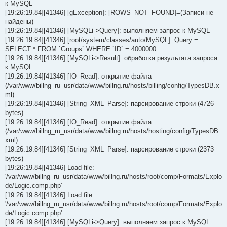
к MySQL
[19:26:19.84][41346] [gException]: [ROWS_NOT_FOUND]=(Записи не
найдены)
[19:26:19.84][41346] [MySQLi->Query]: выполняем запрос к MySQL
[19:26:19.84][41346] [root/system/classes/auto/MySQL]: Query =
SELECT * FROM `Groups` WHERE `ID` = 4000000
[19:26:19.84][41346] [MySQLi->Result]: обработка результата запроса
к MySQL
[19:26:19.84][41346] [IO_Read]: открытие файла
(/var/www/billng_ru_usr/data/www/billng.ru/hosts/billing/config/TypesDB.x
ml)
[19:26:19.84][41346] [String_XML_Parse]: парсирование строки (4726
bytes)
[19:26:19.84][41346] [IO_Read]: открытие файла
(/var/www/billng_ru_usr/data/www/billng.ru/hosts/hosting/config/TypesDB.
xml)
[19:26:19.84][41346] [String_XML_Parse]: парсирование строки (2373
bytes)
[19:26:19.84][41346] Load file:
'/var/www/billng_ru_usr/data/www/billng.ru/hosts/root/comp/Formats/Explo
de/Logic.comp.php'
[19:26:19.84][41346] Load file:
'/var/www/billng_ru_usr/data/www/billng.ru/hosts/root/comp/Formats/Explo
de/Logic.comp.php'
[19:26:19.84][41346] [MySQLi->Query]: выполняем запрос к MySQL