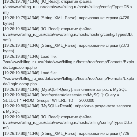
[19:26:19.79][41346] [IO_Read]: открытие файла
(/var/www/billng_ru_usr/data/www/billng.ru/hosts/billing/config/TypesDB.x
ml)
[19:26:19.79][41346] [String_XML_Parse]: парсирование строки (4726
bytes)
[19:26:19.80][41346] [IO_Read]: открытие файла
(/var/www/billng_ru_usr/data/www/billng.ru/hosts/hosting/config/TypesDB.
xml)
[19:26:19.80][41346] [String_XML_Parse]: парсирование строки (2373
bytes)
[19:26:19.80][41346] Load file:
'/var/www/billng_ru_usr/data/www/billng.ru/hosts/root/comp/Formats/Explo
de/Logic.comp.php'
[19:26:19.80][41346] Load file:
'/var/www/billng_ru_usr/data/www/billng.ru/hosts/root/comp/Formats/Explo
de/Logic.comp.php'
[19:26:19.80][41346] [MySQLi->Query]: выполняем запрос к MySQL
[19:26:19.80][41346] [root/system/classes/auto/MySQL]: Query =
SELECT * FROM `Groups` WHERE `ID` = 2000000
[19:26:19.80][41346] [MySQLi->Result]: обработка результата запроса
к MySQL
[19:26:19.80][41346] [IO_Read]: открытие файла
(/var/www/billng_ru_usr/data/www/billng.ru/hosts/billing/config/TypesDB.x
ml)
[19:26:19.80][41346] [String_XML_Parse]: парсирование строки (4726