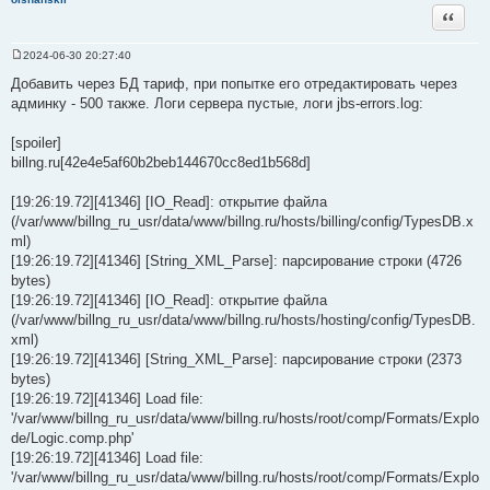
Цитата
2024-06-30 20:27:40
С
о
Добавить через БД тариф, при попытке его отредактировать через
о
админку - 500 также. Логи сервера пустые, логи jbs-errors.log:
б
щ
е
[spoiler]
н
и
billng.ru[42e4e5af60b2beb144670cc8ed1b568d]
е
[19:26:19.72][41346] [IO_Read]: открытие файла
(/var/www/billng_ru_usr/data/www/billng.ru/hosts/billing/config/TypesDB.x
ml)
[19:26:19.72][41346] [String_XML_Parse]: парсирование строки (4726
bytes)
[19:26:19.72][41346] [IO_Read]: открытие файла
(/var/www/billng_ru_usr/data/www/billng.ru/hosts/hosting/config/TypesDB.
xml)
[19:26:19.72][41346] [String_XML_Parse]: парсирование строки (2373
bytes)
[19:26:19.72][41346] Load file:
'/var/www/billng_ru_usr/data/www/billng.ru/hosts/root/comp/Formats/Explo
de/Logic.comp.php'
[19:26:19.72][41346] Load file:
'/var/www/billng_ru_usr/data/www/billng.ru/hosts/root/comp/Formats/Explo