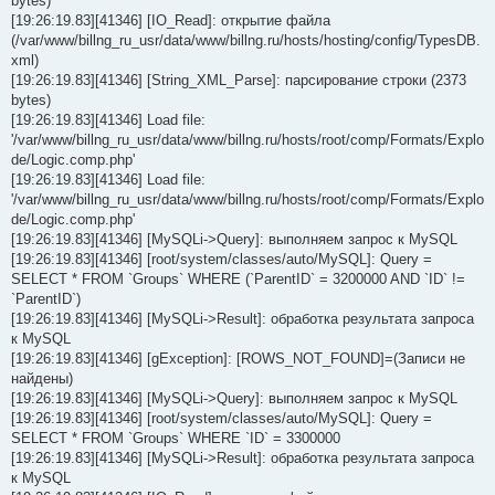
bytes)
[19:26:19.83][41346] [IO_Read]: открытие файла
(/var/www/billng_ru_usr/data/www/billng.ru/hosts/hosting/config/TypesDB.
xml)
[19:26:19.83][41346] [String_XML_Parse]: парсирование строки (2373
bytes)
[19:26:19.83][41346] Load file:
'/var/www/billng_ru_usr/data/www/billng.ru/hosts/root/comp/Formats/Explo
de/Logic.comp.php'
[19:26:19.83][41346] Load file:
'/var/www/billng_ru_usr/data/www/billng.ru/hosts/root/comp/Formats/Explo
de/Logic.comp.php'
[19:26:19.83][41346] [MySQLi->Query]: выполняем запрос к MySQL
[19:26:19.83][41346] [root/system/classes/auto/MySQL]: Query =
SELECT * FROM `Groups` WHERE (`ParentID` = 3200000 AND `ID` !=
`ParentID`)
[19:26:19.83][41346] [MySQLi->Result]: обработка результата запроса
к MySQL
[19:26:19.83][41346] [gException]: [ROWS_NOT_FOUND]=(Записи не
найдены)
[19:26:19.83][41346] [MySQLi->Query]: выполняем запрос к MySQL
[19:26:19.83][41346] [root/system/classes/auto/MySQL]: Query =
SELECT * FROM `Groups` WHERE `ID` = 3300000
[19:26:19.83][41346] [MySQLi->Result]: обработка результата запроса
к MySQL