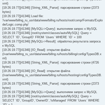
xml)
[19:26:19.77][41346] [String_XML_Parse]: парсирование строки (2373
bytes)
[19:26:19.77][41346] Load file:
'/var/www/billng_ru_usr/data/www/billng.ru/hosts/root/comp/Formats/Explo
de/Logic.comp.php'
[19:26:19.77][41346] [MySQLi->Query]: выполняем запрос к MySQL
[19:26:19.77][41346] [root/system/classes/auto/MySQL]: Query =
SELECT `ID`,`GroupID` FROM `Users` WHERE `ID` = 100
[19:26:19.77][41346] [MySQLi->Result]: обработка результата запроса
к MySQL
[19:26:19.77][41346] [IO_Read]: открытие файла
(/var/www/billng_ru_usr/data/www/billng.ru/hosts/billing/config/TypesDB.x
ml)
[19:26:19.77][41346] [String_XML_Parse]: парсирование строки (4726
bytes)
[19:26:19.77][41346] [IO_Read]: открытие файла
(/var/www/billng_ru_usr/data/www/billng.ru/hosts/hosting/config/TypesDB.
xml)
[19:26:19.77][41346] [String_XML_Parse]: парсирование строки (2373
bytes)
[19:26:19.77][41346] [MySQLi->Query]: выполняем запрос к MySQL
[19:26:19.77][41346] [root/system/classes/auto/MySQL]: Query =
SELECT `ID`,`GroupID`,`OwnerID`,`IsManaged` FROM `Users` WHERE
`ID` = 1