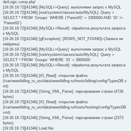
de/Logic.comp.php'
[19:26:19.72][41346] [MySQLi->Query]: выполняем запрос к MySQL
[19:26:19.72][41346] [root/system/classes/auto/MySQL]: Query =
SELECT * FROM `Groups` WHERE (`ParentID` = 3300000 AND `ID` !=
`ParentID`)
[19:26:19.72][41346] [MySQLi->Result]: обработка результата запроса
к MySQL
[19:26:19.72][41346] [gException]: [ROWS_NOT_FOUND]=(Записи не
найдены)
[19:26:19.72][41346] [MySQLi->Query]: выполняем запрос к MySQL
[19:26:19.72][41346] [root/system/classes/auto/MySQL]: Query =
SELECT * FROM `Groups` WHERE `ID` = 3900000
[19:26:19.72][41346] [MySQLi->Result]: обработка результата запроса
к MySQL
[19:26:19.72][41346] [IO_Read]: открытие файла
(/var/www/billng_ru_usr/data/www/billng.ru/hosts/billing/config/TypesDB.x
ml)
[19:26:19.72][41346] [String_XML_Parse]: парсирование строки (4726
bytes)
[19:26:19.73][41346] [IO_Read]: открытие файла
(/var/www/billng_ru_usr/data/www/billng.ru/hosts/hosting/config/TypesDB.
xml)
[19:26:19.73][41346] [String_XML_Parse]: парсирование строки (2373
bytes)
[19:26:19.73][41346] Load file: