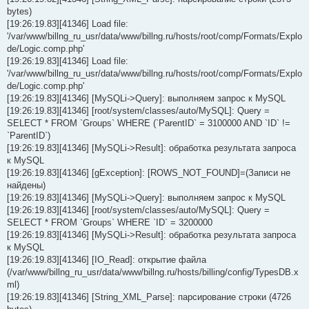
bytes)
[19:26:19.83][41346] Load file:
'/var/www/billng_ru_usr/data/www/billng.ru/hosts/root/comp/Formats/Explo
de/Logic.comp.php'
[19:26:19.83][41346] Load file:
'/var/www/billng_ru_usr/data/www/billng.ru/hosts/root/comp/Formats/Explo
de/Logic.comp.php'
[19:26:19.83][41346] [MySQLi->Query]: выполняем запрос к MySQL
[19:26:19.83][41346] [root/system/classes/auto/MySQL]: Query =
SELECT * FROM `Groups` WHERE (`ParentID` = 3100000 AND `ID` !=
`ParentID`)
[19:26:19.83][41346] [MySQLi->Result]: обработка результата запроса
к MySQL
[19:26:19.83][41346] [gException]: [ROWS_NOT_FOUND]=(Записи не
найдены)
[19:26:19.83][41346] [MySQLi->Query]: выполняем запрос к MySQL
[19:26:19.83][41346] [root/system/classes/auto/MySQL]: Query =
SELECT * FROM `Groups` WHERE `ID` = 3200000
[19:26:19.83][41346] [MySQLi->Result]: обработка результата запроса
к MySQL
[19:26:19.83][41346] [IO_Read]: открытие файла
(/var/www/billng_ru_usr/data/www/billng.ru/hosts/billing/config/TypesDB.x
ml)
[19:26:19.83][41346] [String_XML_Parse]: парсирование строки (4726