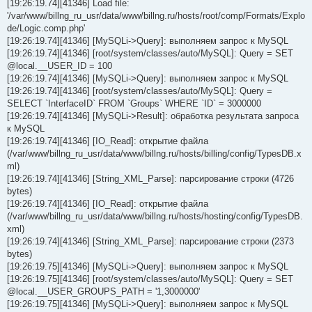
[19:26:19.74][41346] Load file:
'/var/www/billng_ru_usr/data/www/billng.ru/hosts/root/comp/Formats/Explo
de/Logic.comp.php'
[19:26:19.74][41346] [MySQLi->Query]: выполняем запрос к MySQL
[19:26:19.74][41346] [root/system/classes/auto/MySQL]: Query = SET
@local.__USER_ID = 100
[19:26:19.74][41346] [MySQLi->Query]: выполняем запрос к MySQL
[19:26:19.74][41346] [root/system/classes/auto/MySQL]: Query =
SELECT `InterfaceID` FROM `Groups` WHERE `ID` = 3000000
[19:26:19.74][41346] [MySQLi->Result]: обработка результата запроса
к MySQL
[19:26:19.74][41346] [IO_Read]: открытие файла
(/var/www/billng_ru_usr/data/www/billng.ru/hosts/billing/config/TypesDB.x
ml)
[19:26:19.74][41346] [String_XML_Parse]: парсирование строки (4726
bytes)
[19:26:19.74][41346] [IO_Read]: открытие файла
(/var/www/billng_ru_usr/data/www/billng.ru/hosts/hosting/config/TypesDB.
xml)
[19:26:19.74][41346] [String_XML_Parse]: парсирование строки (2373
bytes)
[19:26:19.75][41346] [MySQLi->Query]: выполняем запрос к MySQL
[19:26:19.75][41346] [root/system/classes/auto/MySQL]: Query = SET
@local.__USER_GROUPS_PATH = '1,3000000'
[19:26:19.75][41346] [MySQLi->Query]: выполняем запрос к MySQL