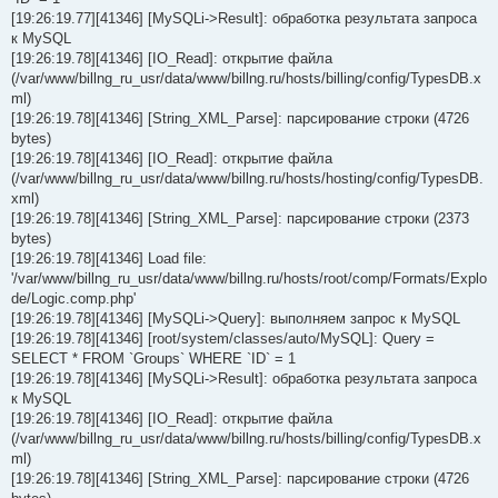
[19:26:19.77][41346] [MySQLi->Result]: обработка результата запроса
к MySQL
[19:26:19.78][41346] [IO_Read]: открытие файла
(/var/www/billng_ru_usr/data/www/billng.ru/hosts/billing/config/TypesDB.x
ml)
[19:26:19.78][41346] [String_XML_Parse]: парсирование строки (4726
bytes)
[19:26:19.78][41346] [IO_Read]: открытие файла
(/var/www/billng_ru_usr/data/www/billng.ru/hosts/hosting/config/TypesDB.
xml)
[19:26:19.78][41346] [String_XML_Parse]: парсирование строки (2373
bytes)
[19:26:19.78][41346] Load file:
'/var/www/billng_ru_usr/data/www/billng.ru/hosts/root/comp/Formats/Explo
de/Logic.comp.php'
[19:26:19.78][41346] [MySQLi->Query]: выполняем запрос к MySQL
[19:26:19.78][41346] [root/system/classes/auto/MySQL]: Query =
SELECT * FROM `Groups` WHERE `ID` = 1
[19:26:19.78][41346] [MySQLi->Result]: обработка результата запроса
к MySQL
[19:26:19.78][41346] [IO_Read]: открытие файла
(/var/www/billng_ru_usr/data/www/billng.ru/hosts/billing/config/TypesDB.x
ml)
[19:26:19.78][41346] [String_XML_Parse]: парсирование строки (4726