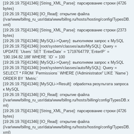
[19:26:19.75][41346] [String_XML_Parse]: парсирование строки (4726
bytes)
[19:26:19.75][41346] [IO_Read]: открытие файла
(/var/www/billng_ru_usr/data/www/billng.ru/hosts/hosting/config/TypesDB.
xml)
[19:26:19.75][41346] [String_XML_Parse]: парсирование строки (2373
bytes)
[19:26:19.75][41346] [MySQLi->Query]: выполняем запрос к MySQL
[19:26:19.75][41346] [root/system/classes/auto/MySQL]: Query =
UPDATE `Users` SET `EnterDate` = '1719764779',`EnterIP` =
'190.194.82.188' WHERE `ID` = 100
[19:26:19.75][41346] [MySQLi->Query]: выполняем запрос к MySQL
[19:26:19.75][41346] [root/system/classes/auto/MySQL]: Query =
SELECT * FROM `Permissions` WHERE ('/Administrator/' LIKE `Name`)
ORDER BY `Metric`
[19:26:19.75][41346] [MySQLi->Result]: обработка результата запроса
к MySQL
[19:26:19.75][41346] [IO_Read]: открытие файла
(/var/www/billng_ru_usr/data/www/billng.ru/hosts/billing/config/TypesDB.x
ml)
[19:26:19.75][41346] [String_XML_Parse]: парсирование строки (4726
bytes)
[19:26:19.76][41346] [IO_Read]: открытие файла
(/var/www/billng_ru_usr/data/www/billng.ru/hosts/hosting/config/TypesDB.
xml)