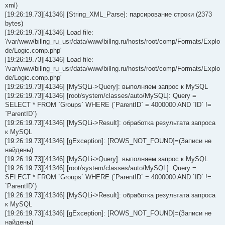
xml)
[19:26:19.73][41346] [String_XML_Parse]: парсирование строки (2373
bytes)
[19:26:19.73][41346] Load file:
'/var/www/billng_ru_usr/data/www/billng.ru/hosts/root/comp/Formats/Explo
de/Logic.comp.php'
[19:26:19.73][41346] Load file:
'/var/www/billng_ru_usr/data/www/billng.ru/hosts/root/comp/Formats/Explo
de/Logic.comp.php'
[19:26:19.73][41346] [MySQLi->Query]: выполняем запрос к MySQL
[19:26:19.73][41346] [root/system/classes/auto/MySQL]: Query =
SELECT * FROM `Groups` WHERE (`ParentID` = 4000000 AND `ID` !=
`ParentID`)
[19:26:19.73][41346] [MySQLi->Result]: обработка результата запроса
к MySQL
[19:26:19.73][41346] [gException]: [ROWS_NOT_FOUND]=(Записи не
найдены)
[19:26:19.73][41346] [MySQLi->Query]: выполняем запрос к MySQL
[19:26:19.73][41346] [root/system/classes/auto/MySQL]: Query =
SELECT * FROM `Groups` WHERE (`ParentID` = 4000000 AND `ID` !=
`ParentID`)
[19:26:19.73][41346] [MySQLi->Result]: обработка результата запроса
к MySQL
[19:26:19.73][41346] [gException]: [ROWS_NOT_FOUND]=(Записи не
найдены)