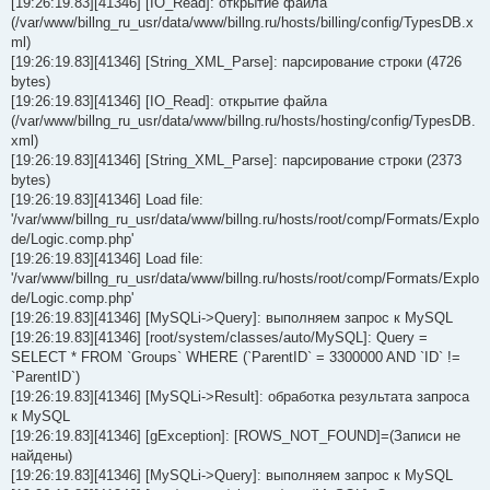
[19:26:19.83][41346] [IO_Read]: открытие файла
(/var/www/billng_ru_usr/data/www/billng.ru/hosts/billing/config/TypesDB.x
ml)
[19:26:19.83][41346] [String_XML_Parse]: парсирование строки (4726
bytes)
[19:26:19.83][41346] [IO_Read]: открытие файла
(/var/www/billng_ru_usr/data/www/billng.ru/hosts/hosting/config/TypesDB.
xml)
[19:26:19.83][41346] [String_XML_Parse]: парсирование строки (2373
bytes)
[19:26:19.83][41346] Load file:
'/var/www/billng_ru_usr/data/www/billng.ru/hosts/root/comp/Formats/Explo
de/Logic.comp.php'
[19:26:19.83][41346] Load file:
'/var/www/billng_ru_usr/data/www/billng.ru/hosts/root/comp/Formats/Explo
de/Logic.comp.php'
[19:26:19.83][41346] [MySQLi->Query]: выполняем запрос к MySQL
[19:26:19.83][41346] [root/system/classes/auto/MySQL]: Query =
SELECT * FROM `Groups` WHERE (`ParentID` = 3300000 AND `ID` !=
`ParentID`)
[19:26:19.83][41346] [MySQLi->Result]: обработка результата запроса
к MySQL
[19:26:19.83][41346] [gException]: [ROWS_NOT_FOUND]=(Записи не
найдены)
[19:26:19.83][41346] [MySQLi->Query]: выполняем запрос к MySQL