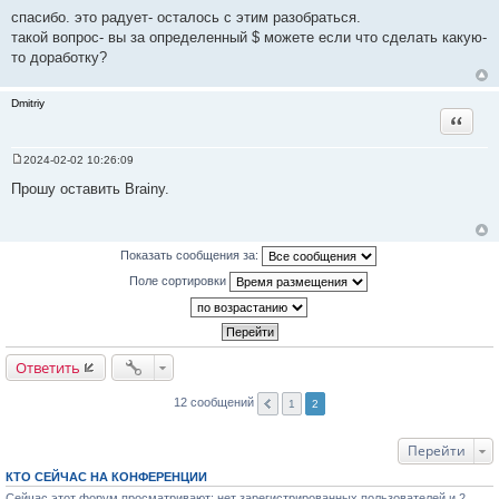
спасибо. это радует- осталось с этим разобраться.
такой вопрос- вы за определенный $ можете если что сделать какую-
то доработку?
Dmitriy
Цитата
2024-02-02 10:26:09
С
о
Прошу оставить Brainy.
о
б
щ
е
н
Показать сообщения за:
и
е
Поле сортировки
Ответить
12 сообщений
1
2
Перейти
КТО СЕЙЧАС НА КОНФЕРЕНЦИИ
Сейчас этот форум просматривают: нет зарегистрированных пользователей и 2