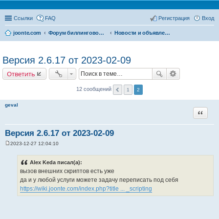
Ссылки
FAQ
Регистрация
Вход
joonte.com
Форум биллинговой системы Joonte Billing System
Новости и объявления
Версия 2.6.17 от 2023-02-09
Ответить
12 сообщений
1
2
geval
Цитата
Версия 2.6.17 от 2023-02-09
2023-12-27 12:04:10
С
о
о
Alex Keda писал(а):
б
вызов внешних скриптов есть уже
щ
е
да и у любой услуги можете задачу переписать под себя
н
https://wiki.joonte.com/index.php?title ... _scripting
и
е