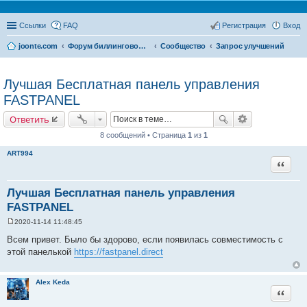
Ссылки
FAQ
Регистрация
Вход
joonte.com
Форум биллинговой системы Joonte Billing System
Сообщество
Запрос улучшений
Лучшая Бесплатная панель управления
FASTPANEL
Ответить
8 сообщений • Страница
1
из
1
ART994
Цитата
Лучшая Бесплатная панель управления
FASTPANEL
2020-11-14 11:48:45
С
о
Всем привет. Было бы здорово, если появилась совместимость с
о
этой панелькой
https://fastpanel.direct
б
щ
е
н
Alex Keda
и
Цитата
е