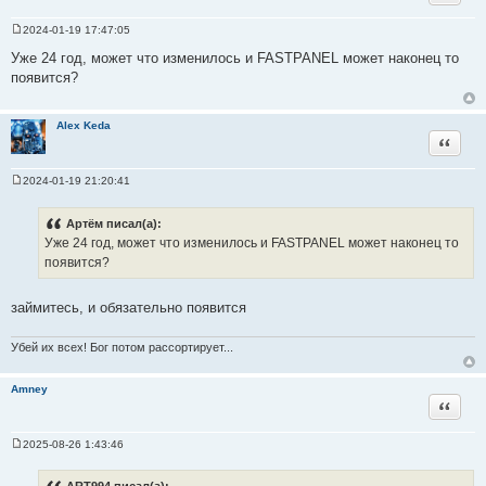
и
2024-01-19 17:47:05
к
С
о
ц
Уже 24 год, может что изменилось и FASTPANEL может наконец то
о
и
появится?
б
щ
т
е
а
н
Alex Keda
и
т
Цитата
е
ы
2024-01-19 21:20:41
С
о
о
Артём писал(а):
б
Уже 24 год, может что изменилось и FASTPANEL может наконец то
щ
е
появится?
н
и
е
займитесь, и обязательно появится
Убей их всех! Бог потом рассортирует...
Amney
Цитата
2025-08-26 1:43:46
С
о
о