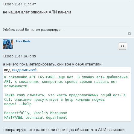
2020-11-14 11:56:47
С
о
не нашёл влёт описания АПИ панели
о
б
щ
е
н
Убей их всех! Бог потом рассортирует...
и
е
Alex Keda
Цитата
2020-11-14 16:40:55
С
о
а нечего пока интегрировать, они вон у себя ответили
о
б
КОД:
ВЫДЕЛИТЬ ВСЁ
щ
К сожалению API FASTPANEL еще нет. В планах есть добавление
е
н
API, к сожалению, конкретных сроков сроков назвать нет
и
возможности.
е
Также хочу отметить, что часть предполагаемых опций есть в
CLI, описание присутствует в help команды mogwai
mogwai --help
Respectfully, Vasiliy Morgunov
FASTPANEL technical department
теператирую, что даже если пярм щас объявят что АПИ написали -