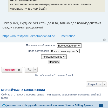
ART994 писал(а):
б
жаль конечно что не интегрировать через костыли. панель
щ
е
хорошая, лучше чем брайн
н
и
е
Пока у них, скудное API есть, да и то, только для взаимодействия
между своими продуктами)
https://kb.fastpanel.direct/addons/lice ... umentation
Показать сообщения за:
Поле сортировки
Ответить
8 сообщений • Страница
1
из
1
Перейти
КТО СЕЙЧАС НА КОНФЕРЕНЦИИ
Сейчас этот форум просматривают: нет зарегистрированных пользователей и 2
гостя
joonte.com
Форум биллинговой системы Joonte Billing System