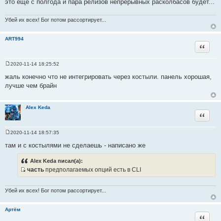
это ещё с полгода и пара релизов непрерывных расколбасов будет...
Убей их всех! Бог потом рассортирует...
ART994
Цитата
2020-11-14 18:25:52
С
о
жаль конечно что не интегрировать через костыли. панель хорошая,
о
лучше чем брайн
б
щ
е
н
Alex Keda
и
Цитата
е
2020-11-14 18:57:35
С
о
там и с костылями не сделаешь - написано же
о
б
Alex Keda писал(а):
щ
е
часть
предполагаемых опций есть в CLI
н
И
и
с
е
Убей их всех! Бог потом рассортирует...
т
о
Артём
ч
Цитата
н