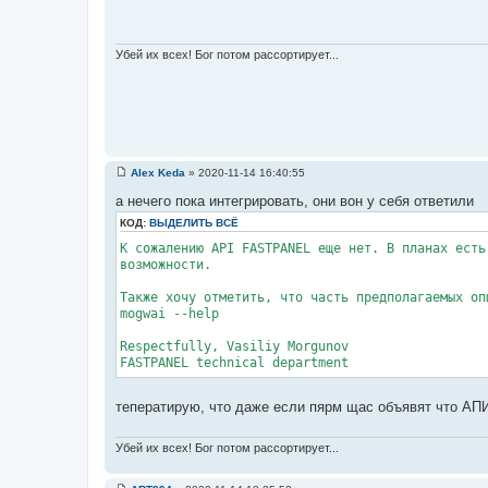
б
щ
е
н
Убей их всех! Бог потом рассортирует...
и
е
Alex Keda
»
2020-11-14 16:40:55
С
о
а нечего пока интегрировать, они вон у себя ответили
о
б
КОД:
ВЫДЕЛИТЬ ВСЁ
щ
К сожалению API FASTPANEL еще нет. В планах есть
е
н
возможности.
и
е
Также хочу отметить, что часть предполагаемых оп
mogwai --help
Respectfully, Vasiliy Morgunov
FASTPANEL technical department
теператирую, что даже если пярм щас объявят что АПИ
Убей их всех! Бог потом рассортирует...