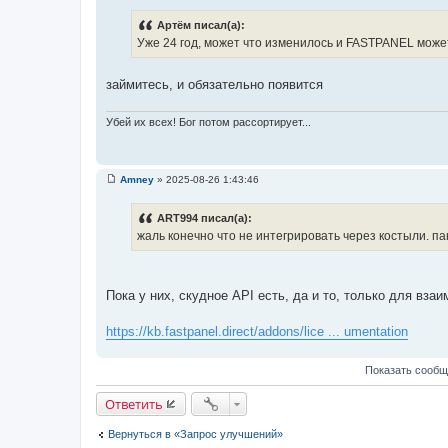
о
о
Артём писал(а):
б
Уже 24 год, может что изменилось и FASTPANEL може
щ
е
н
и
займитесь, и обязательно появится
е
Убей их всех! Бог потом рассортирует...
Amney
»
2025-08-26 1:43:46
С
о
о
ART994 писал(а):
б
жаль конечно что не интегрировать через костыли. п
щ
е
н
и
е
Пока у них, скудное API есть, да и то, только для вз
https://kb.fastpanel.direct/addons/lice ... umentation
Показать сообщ
Ответить
Вернуться в «Запрос улучшений»