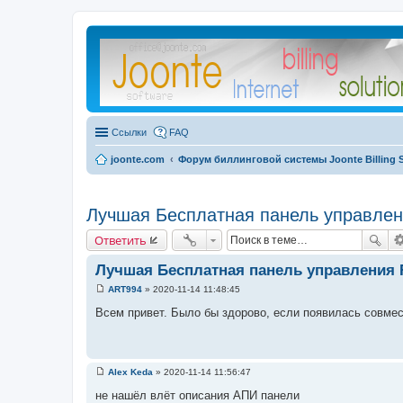
Ссылки
FAQ
joonte.com
Форум биллинговой системы Joonte Billing 
Лучшая Бесплатная панель управле
Ответить
Лучшая Бесплатная панель управления
ART994
»
2020-11-14 11:48:45
С
о
Всем привет. Было бы здорово, если появилась совме
о
б
щ
е
н
Alex Keda
»
2020-11-14 11:56:47
и
С
е
о
не нашёл влёт описания АПИ панели
о