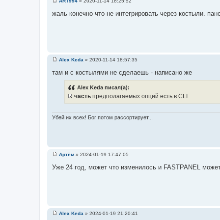
ART994
»
2020-11-14 18:25:52
С
о
жаль конечно что не интегрировать через костыли. па
о
б
щ
е
н
и
е
Alex Keda
»
2020-11-14 18:57:35
С
о
там и с костылями не сделаешь - написано же
о
б
Alex Keda писал(а):
щ
е
часть
предполагаемых опций есть в CLI
н
И
и
с
е
Убей их всех! Бог потом рассортирует...
т
о
ч
н
Артём
»
2024-01-19 17:47:05
и
С
к
о
Уже 24 год, может что изменилось и FASTPANEL может
о
ц
б
и
щ
е
т
н
а
и
е
т
Alex Keda
»
2024-01-19 21:20:41
ы
С