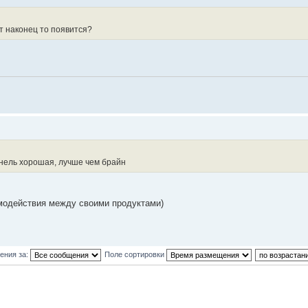
т наконец то появится?
анель хорошая, лучше чем брайн
аимодействия между своими продуктами)
ения за:
Поле сортировки