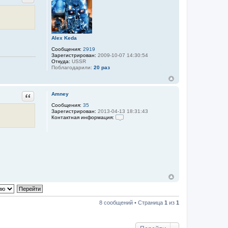
Alex Keda
Сообщения:
2919
Зарегистрирован:
2009-10-07 14:30:54
Откуда:
USSR
Поблагодарили:
20 раз
Цитата
Amney
Сообщения:
35
Зарегистрирован:
2013-04-13 18:31:43
Контактная информация:
К
о
н
т
а
к
т
н
а
я
и
н
ф
8 сообщений • Страница
1
из
1
о
р
м
а
ц