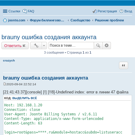
Ссылки
FAQ
Регистрация
Вход
joonte.com
Форум биллинговой системы Joonte Billing System
Сообщество
Решение проблем
brauny ошибка создания аккаунта
Ответить
3 сообщения • Страница
1
из
1
crazych
Цитата
brauny ошибка создания аккаунта
2020-09-04 22:52:14
С
о
[21:41:43.37][console] [!] [!!8]-Undefined index: error в линии 47 файла
о
б
КОД:
ВЫДЕЛИТЬ ВСЁ
щ
Host: 192.168.1.20
е
н
Connection: close
и
User-Agent: Joonte Billing Systems / v2.6.11
е
Content-Type: application/x-www-form-urlencoded
Content-Length: 63
login=root&pass=****.ru&module=hostacc&subdo=listuseracc