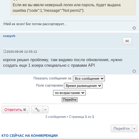
Если же вы ввели неверный логин или пароль, будет выдана
ошибка {"code":1,"message":"Not perm2"}:
Убей их всех! Бог потом рассортирует...
crazych
Цитата
2020-09-06 12:55:12
С
о
короче решил проблему, там видимо после обновления, нужно
о
создать еще 1 юзера специально с правами API
б
щ
е
н
Показать сообщения за:
и
е
Поле сортировки
Ответить
3 сообщения • Страница
1
из
1
Перейти
КТО СЕЙЧАС НА КОНФЕРЕНЦИИ