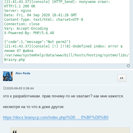
[21:41:43.37][console] [HTTP_Send]: получили ответ:
HTTP/1.1 200 OK
Server: nginx
Date: Fri, 04 Sep 2020 18:41:28 GMT
Content-Type: text/html; charset=UTF-8
Connection: close
Vary: Accept-Encoding
X-Powered-By: PHP/5.6.40
{"code":1,"message":"Not perm2"}
[21:41:43.37][console] [!] [!!8]-Undefined index: error в
линии 47 файла
/var/www/systemhelp/data/www/bill/hosts/hosting/system/libs/
Brainy.php
Alex Keda
Цитата
2020-09-05 0:38:44
С
о
это к разработчикам. прав почему-то не хватает? как мне кажется.
о
б
щ
несмотря на то что в доке другое
е
н
и
https://docs.brainycp.com/index.php/%D0 ... 0%BF%D0%B0
е