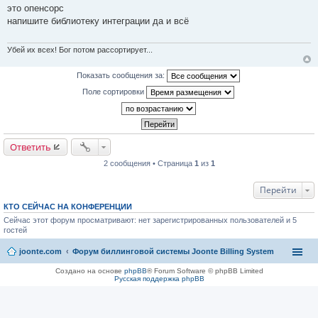
о
это опенсорс
о
напишите библиотеку интеграции да и всё
б
щ
е
н
Убей их всех! Бог потом рассортирует...
и
е
Показать сообщения за:
Поле сортировки
Ответить
2 сообщения • Страница
1
из
1
Перейти
КТО СЕЙЧАС НА КОНФЕРЕНЦИИ
Сейчас этот форум просматривают: нет зарегистрированных пользователей и 5
гостей
joonte.com
Форум биллинговой системы Joonte Billing System
Создано на основе
phpBB
® Forum Software © phpBB Limited
Русская поддержка phpBB