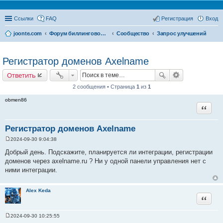
Ссылки
FAQ
Регистрация
Вход
joonte.com
Форум биллинговой системы Joonte Billing System
Сообщество
Запрос улучшений
Регистратор доменов Axelname
Ответить
2 сообщения • Страница
1
из
1
obmen86
Цитата
Регистратор доменов Axelname
2024-09-30 9:04:38
С
о
Добрый день. Подскажите, планируется ли интеграции, регистрации
о
доменов через axelname.ru ? Ни у одной панели управления нет с
б
щ
ними интеграции.
е
н
и
Alex Keda
е
Цитата
2024-09-30 10:25:55
С