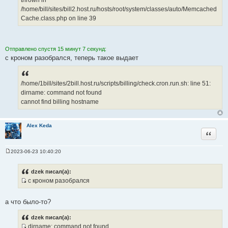
thrown in
/home/bill/sites/bill2.host.ru/hosts/root/system/classes/auto/Memcached
Cache.class.php on line 39
Отправлено спустя 15 минут 7 секунд:
с кроном разобрался, теперь такое выдает
/home/1bill/sites/2bill.host.ru/scripts/billing/check.cron.run.sh: line 51:
dirname: command not found
cannot find billing hostname
Alex Keda
Цитата
2023-06-23 10:40:20
С
о
о
dzek писал(а):
б
с кроном разобрался
щ
И
е
н
с
и
а что было-то?
т
е
о
dzek писал(а):
ч
dirname: command not found