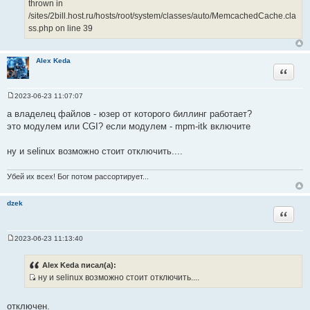
thrown in
/sites/2bill.host.ru/hosts/root/system/classes/auto/MemcachedCache.cla
ss.php on line 39
Alex Keda
Цитата
2023-06-23 11:07:07
С
о
а владелец файлов - юзер от которого биллинг работает?
о
это модулем или CGI? если модулем - mpm-itk включите
б
щ
е
ну и selinux возможно стоит отключить....
н
и
е
Убей их всех! Бог потом рассортирует...
dzek
Цитата
2023-06-23 11:13:40
С
о
о
Alex Keda писал(а):
б
ну и selinux возможно стоит отключить....
щ
И
е
н
с
и
отключен.