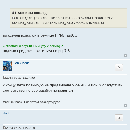
т
е
о
ч
Alex Keda писал(а):
н
а владелец файлов - юзер от которого биллинг работает?
и
И
это модулем или CGI? если модулем - mpm-itk включите
к
с
ц
т
владелец юзер. он в режиме FPM/FastCGI
и
о
т
ч
Отправлено спустя 1 минуту 2 секунды:
а
н
видимо придется скатиться на рнр7.3
т
и
ы
к
Alex Keda
ц
Цитата
и
т
2023-06-23 11:14:55
а
С
о
т
к концу лета планирую на продакшене у себя 7.4 или 8.2 запустить
о
ы
соответственно все ошибки поправятся
б
щ
е
н
Убей их всех! Бог потом рассортирует...
и
е
dzek
Цитата
2023-06-23 11:32:18