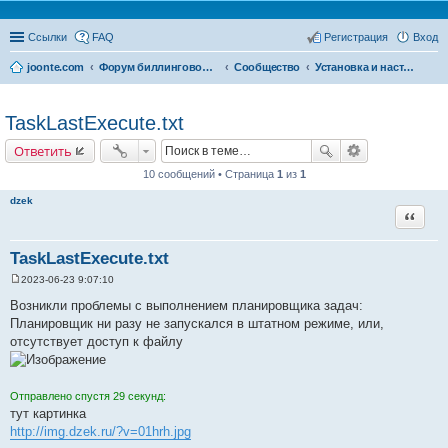
Ссылки
FAQ
Регистрация
Вход
joonte.com
Форум биллинговой системы Joonte Billing System
Сообщество
Установка и настройка
TaskLastExecute.txt
Ответить
10 сообщений • Страница
1
из
1
dzek
Цитата
TaskLastExecute.txt
2023-06-23 9:07:10
С
о
Возникли проблемы с выполнением планировщика задач:
о
Планировщик ни разу не запускался в штатном режиме, или,
б
щ
отсутствует доступ к файлу
е
н
и
е
Отправлено спустя 29 секунд:
тут картинка
http://img.dzek.ru/?v=01hrh.jpg