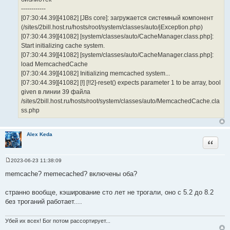
------------
[07:30:44.39][41082] [JBs core]: загружается системный компонент
(/sites/2bill.host.ru/hosts/root/system/classes/auto/jException.php)
[07:30:44.39][41082] [system/classes/auto/CacheManager.class.php]:
Start initializing cache system.
[07:30:44.39][41082] [system/classes/auto/CacheManager.class.php]:
load MemcachedCache
[07:30:44.39][41082] Initializing memcached system...
[07:30:44.39][41082] [!] [!!2]-reset() expects parameter 1 to be array, bool
given в линии 39 файла
/sites/2bill.host.ru/hosts/root/system/classes/auto/MemcachedCache.cla
ss.php
Alex Keda
Цитата
2023-06-23 11:38:09
С
о
memcache? memecached? включены оба?
о
б
щ
странно вообще, кэширование сто лет не трогали, оно с 5.2 до 8.2
е
без троганий работает....
н
и
е
Убей их всех! Бог потом рассортирует...