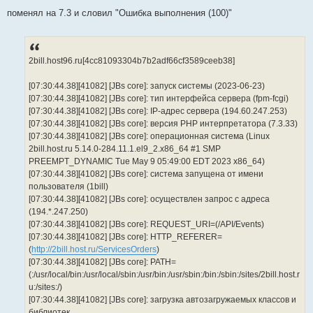
С
о
поменял на 7.3 и словил "Ошибка выполнения (100)"
о
б
щ
е
н
и
2bill.host96.ru[4cc81093304b7b2adf66cf3589ceeb38]
е
[07:30:44.38][41082] [JBs core]: запуск системы (2023-06-23)
[07:30:44.38][41082] [JBs core]: тип интерфейса сервера (fpm-fcgi)
[07:30:44.38][41082] [JBs core]: IP-адрес сервера (194.60.247.253)
[07:30:44.38][41082] [JBs core]: версия PHP интерпретатора (7.3.33)
[07:30:44.38][41082] [JBs core]: операционная система (Linux
2bill.host.ru 5.14.0-284.11.1.el9_2.x86_64 #1 SMP
PREEMPT_DYNAMIC Tue May 9 05:49:00 EDT 2023 x86_64)
[07:30:44.38][41082] [JBs core]: система запущена от имени
пользователя (1bill)
[07:30:44.38][41082] [JBs core]: осуществлен запрос с адреса
(194.*.247.250)
[07:30:44.38][41082] [JBs core]: REQUEST_URI=(/API/Events)
[07:30:44.38][41082] [JBs core]: HTTP_REFERER=
(
http://2bill.host.ru/ServicesOrders
)
[07:30:44.38][41082] [JBs core]: PATH=
(:/usr/local/bin:/usr/local/sbin:/usr/bin:/usr/sbin:/bin:/sbin:/sites/2bill.host.r
u:/sites:/)
[07:30:44.38][41082] [JBs core]: загрузка автозагружаемых классов и
библиотек