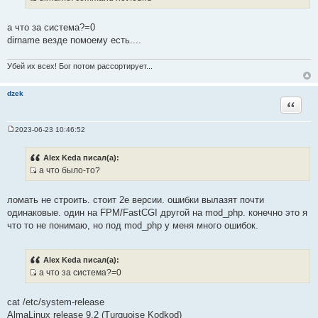
н
И
и
с
а что за система?=0
к
т
dirname везде помоему есть....
ц
о
и
ч
Убей их всех! Бог потом рассортирует...
т
н
а
и
dzek
т
к
Цитата
ы
ц
и
2023-06-23 10:46:52
т
С
о
а
о
Alex Keda писал(а):
т
б
а что было-то?
щ
ы
И
е
н
с
и
ломать не строить. стоит 2е версии. ошибки вылазят почти
т
е
одинаковые. один на FPM/FastCGI другой на mod_php. конечно это я
о
что то не понимаю, но под mod_php у меня много ошибок.
ч
н
и
Alex Keda писал(а):
к
а что за система?=0
ц
И
и
с
cat /etc/system-release
т
т
AlmaLinux release 9.2 (Turquoise Kodkod)