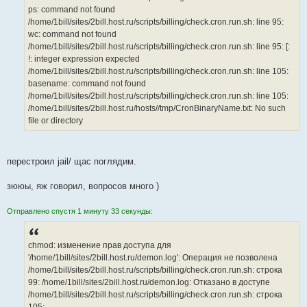
ps: command not found
/home/1bill/sites/2bill.host.ru/scripts/billing/check.cron.run.sh: line 95:
wc: command not found
/home/1bill/sites/2bill.host.ru/scripts/billing/check.cron.run.sh: line 95: [:
!: integer expression expected
/home/1bill/sites/2bill.host.ru/scripts/billing/check.cron.run.sh: line 105:
basename: command not found
/home/1bill/sites/2bill.host.ru/scripts/billing/check.cron.run.sh: line 105:
/home/1bill/sites/2bill.host.ru/hosts//tmp/CronBinaryName.txt: No such
file or directory
перестроил jail/ щас поглядим.
зююы, яж говорил, вопросов много )
Отправлено спустя 1 минуту 33 секунды:
chmod: изменение прав доступа для
'/home/1bill/sites/2bill.host.ru/demon.log': Операция не позволена
/home/1bill/sites/2bill.host.ru/scripts/billing/check.cron.run.sh: строка
99: /home/1bill/sites/2bill.host.ru/demon.log: Отказано в доступе
/home/1bill/sites/2bill.host.ru/scripts/billing/check.cron.run.sh: строка