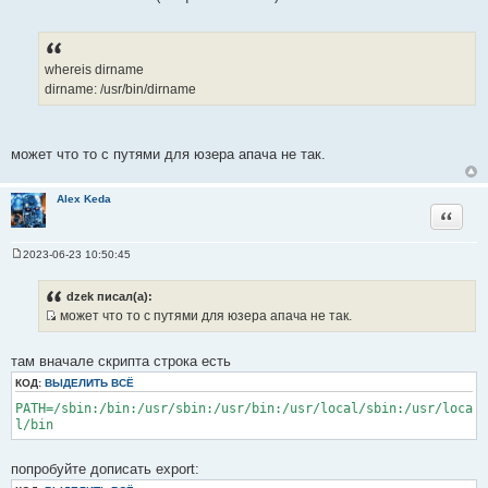
а
о
т
ч
ы
н
и
whereis dirname
к
dirname: /usr/bin/dirname
ц
и
т
может что то с путями для юзера апача не так.
а
т
ы
Alex Keda
Цитата
2023-06-23 10:50:45
С
о
о
dzek писал(а):
б
может что то с путями для юзера апача не так.
щ
И
е
н
с
и
там вначале скрипта строка есть
т
е
КОД:
ВЫДЕЛИТЬ ВСЁ
о
PATH=/sbin:/bin:/usr/sbin:/usr/bin:/usr/local/sbin:/usr/loca
ч
l/bin
н
и
к
попробуйте дописать export:
ц