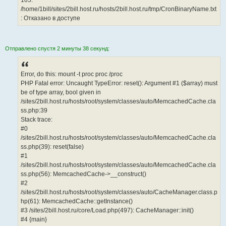
105:
/home/1bill/sites/2bill.host.ru/hosts/2bill.host.ru/tmp/CronBinaryName.txt
: Отказано в доступе
Отправлено спустя 2 минуты 38 секунд:
Error, do this: mount -t proc proc /proc
PHP Fatal error: Uncaught TypeError: reset(): Argument #1 ($array) must
be of type array, bool given in
/sites/2bill.host.ru/hosts/root/system/classes/auto/MemcachedCache.cla
ss.php:39
Stack trace:
#0
/sites/2bill.host.ru/hosts/root/system/classes/auto/MemcachedCache.cla
ss.php(39): reset(false)
#1
/sites/2bill.host.ru/hosts/root/system/classes/auto/MemcachedCache.cla
ss.php(56): MemcachedCache->__construct()
#2
/sites/2bill.host.ru/hosts/root/system/classes/auto/CacheManager.class.p
hp(61): MemcachedCache::getInstance()
#3 /sites/2bill.host.ru/core/Load.php(497): CacheManager::init()
#4 {main}