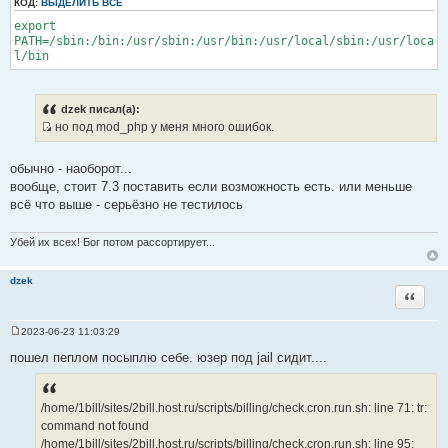
КОД:
ВЫДЕЛИТЬ ВСЁ
и
export
т
PATH=/sbin:/bin:/usr/sbin:/usr/bin:/usr/local/sbin:/usr/loca
а
l/bin
т
ы
dzek писал(а):
но под mod_php у меня много ошибок.
И
с
обычно - наоборот...
т
вообще, стоит 7.3 поставить если возможность есть. или меньше
о
всё что выше - серьёзно не тестилось
ч
н
Убей их всех! Бог потом рассортирует...
и
к
dzek
ц
Цитата
и
т
2023-06-23 11:03:29
а
С
о
т
пошел пеплом посыплю себе. юзер под jail сидит....
о
ы
б
щ
е
/home/1bill/sites/2bill.host.ru/scripts/billing/check.cron.run.sh: line 71: tr:
н
и
command not found
е
/home/1bill/sites/2bill.host.ru/scripts/billing/check.cron.run.sh: line 95: