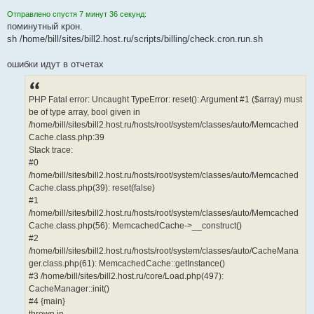
Отправлено спустя 7 минут 36 секунд:
поминутный крон.
sh /home/bill/sites/bill2.host.ru/scripts/billing/check.cron.run.sh
ошибки идут в отчетах
PHP Fatal error: Uncaught TypeError: reset(): Argument #1 ($array) must
be of type array, bool given in
/home/bill/sites/bill2.host.ru/hosts/root/system/classes/auto/Memcached
Cache.class.php:39
Stack trace:
#0
/home/bill/sites/bill2.host.ru/hosts/root/system/classes/auto/Memcached
Cache.class.php(39): reset(false)
#1
/home/bill/sites/bill2.host.ru/hosts/root/system/classes/auto/Memcached
Cache.class.php(56): MemcachedCache->__construct()
#2
/home/bill/sites/bill2.host.ru/hosts/root/system/classes/auto/CacheMana
ger.class.php(61): MemcachedCache::getInstance()
#3 /home/bill/sites/bill2.host.ru/core/Load.php(497):
CacheManager::init()
#4 {main}