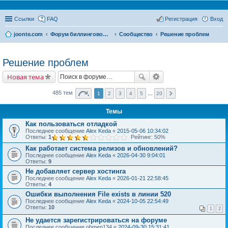
Ссылки
FAQ
Регистрация
Вход
joonte.com
Форум биллинговой системы Joonte Billing System
Сообщество
Решение проблем
Решение проблем
Новая тема
485 тем
1
2
3
4
5
…
20
Темы
Как пользоваться отладкой
Последнее сообщение
Alex Keda
«
2015-05-06 10:34:02
Ответы:
1
Рейтинг: 50%
Как работает система релизов и обновлений?
Последнее сообщение
Alex Keda
«
2026-04-30 9:04:01
Ответы:
9
Не добавляет сервер хостинга
Последнее сообщение
Alex Keda
«
2026-01-21 22:58:45
Ответы:
4
Ошибки выполнения File exists в линии 520
Последнее сообщение
Alex Keda
«
2024-10-05 22:54:49
Ответы:
10
1
2
Не удается зарегистрироваться на форуме
Последнее сообщение
obmen134
«
2024-09-30 15:31:41