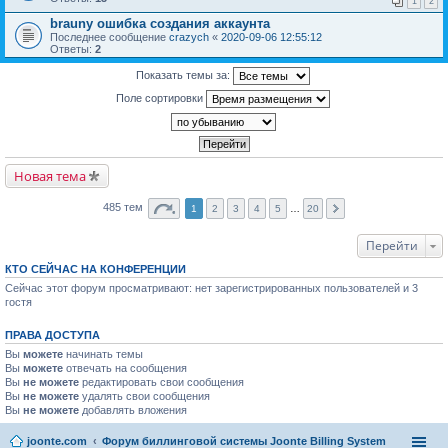
1
2
brauny ошибка создания аккаунта
Последнее сообщение
crazych
«
2020-09-06 12:55:12
Ответы:
2
Показать темы за:
Поле сортировки
Новая тема
485 тем
1
2
3
4
5
…
20
Перейти
КТО СЕЙЧАС НА КОНФЕРЕНЦИИ
Сейчас этот форум просматривают: нет зарегистрированных пользователей и 3
гостя
ПРАВА ДОСТУПА
Вы
можете
начинать темы
Вы
можете
отвечать на сообщения
Вы
не можете
редактировать свои сообщения
Вы
не можете
удалять свои сообщения
Вы
не можете
добавлять вложения
joonte.com
Форум биллинговой системы Joonte Billing System