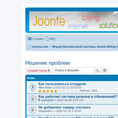
Ссылки
FAQ
joonte.com
Форум биллинговой системы Joonte Billing 
Решение проблем
Новая тема
ТЕМЫ
Как пользоваться отладкой
Alex Keda
» 2015-02-12 10:00:53
Рейтинг: 50%
Как работает система релизов и обновлений?
sasha181
» 2026-04-28 10:47:23
В
л
Не добавляет сервер хостинга
о
Megapolis1
» 2026-01-19 1:29:45
ж
е