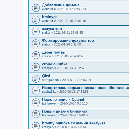
В
л
Добавление домена
о
wenstor
» 2021-04-17 17:46:23
ж
е
brainycp
н
wenstor
и
» 2021-04-16 20:01:46
я
запуск кро
sleitor
» 2021-03-21 17:08:35
Формирование документов
sleitor
» 2021-01-28 2:11:00
Дебаг почты
crazych
» 2021-01-20 4:48:46
crone ошибка
crazych
» 2021-01-14 3:53:37
Qiwi
serega0295
» 2021-01-11 13:53:44
Испортилась форма поиска после обновлени
sasha181
» 2020-06-15 17:38:55
Подключение к Cpanel
twinserver
» 2020-10-14 9:53:10
Новый дизайн биллинга
twinserver
» 2020-10-07 16:40:00
brauny ошибка создания аккаунта
crazych
» 2020-09-04 22:52:14