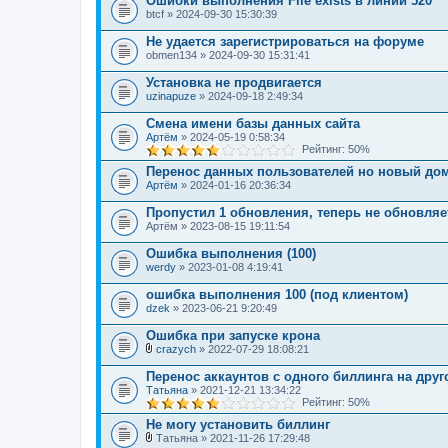
Ошибки выполнения File exists в линии 520
н
btcf
и
» 2024-09-30 15:30:39
я
Не удается зарегистрироваться на форуме
obmen134
» 2024-09-30 15:31:41
Установка не продвигается
uzinapuze
» 2024-09-18 2:49:34
Смена имени базы данных сайта
Артём
» 2024-05-19 0:58:34
Рейтинг: 50%
Перенос данных пользователей но новый до
Артём
» 2024-01-16 20:36:34
Пропустил 1 обновления, теперь не обновляе
Артём
» 2023-08-15 19:11:54
Ошибка выполнения (100)
werdy
» 2023-01-08 4:19:41
ошибка выполнения 100 (под клиентом)
dzek
» 2023-06-21 9:20:49
Ошибка при запуске крона
crazych
» 2022-07-29 18:08:21
В
л
Перенос аккаунтов с одного биллинга на друг
о
Татьяна
» 2021-12-21 13:34:22
ж
Рейтинг: 50%
е
н
Не могу установить биллинг
и
Татьяна
» 2021-11-26 17:29:48
я