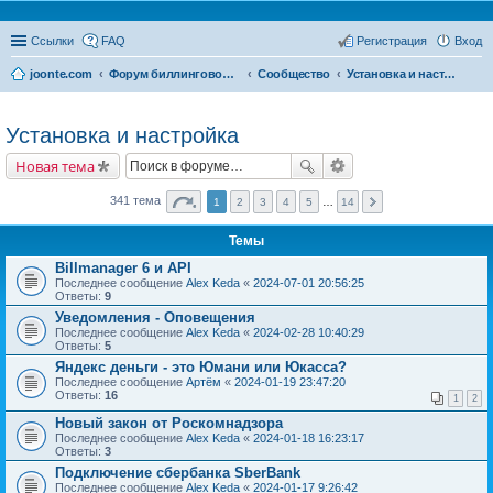
Ссылки
FAQ
Регистрация
Вход
joonte.com
Форум биллинговой системы Joonte Billing System
Сообщество
Установка и настройка
Установка и настройка
Новая тема
341 тема
1
2
3
4
5
…
14
Темы
Billmanager 6 и API
Последнее сообщение
Alex Keda
«
2024-07-01 20:56:25
Ответы:
9
Уведомления - Оповещения
Последнее сообщение
Alex Keda
«
2024-02-28 10:40:29
Ответы:
5
Яндекс деньги - это Юмани или Юкасса?
Последнее сообщение
Артём
«
2024-01-19 23:47:20
Ответы:
16
1
2
Новый закон от Роскомнадзора
Последнее сообщение
Alex Keda
«
2024-01-18 16:23:17
Ответы:
3
Подключение сбербанка SberBank
Последнее сообщение
Alex Keda
«
2024-01-17 9:26:42