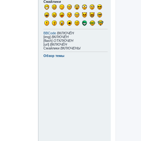
Смайлики
BBCode
ВКЛЮЧЁН
[img]
ВКЛЮЧЁН
[flash]
ОТКЛЮЧЕН
[url]
ВКЛЮЧЁН
Смайлики
ВКЛЮЧЕНЫ
Обзор темы