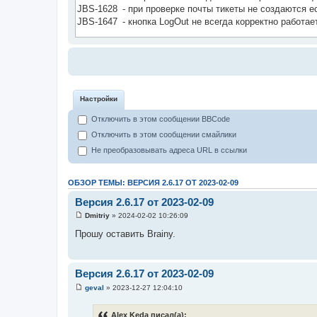
Настройки
Отключить в этом сообщении BBCode
Отключить в этом сообщении смайлики
Не преобразовывать адреса URL в ссылки
ОБЗОР ТЕМЫ: ВЕРСИЯ 2.6.17 ОТ 2023-02-09
Версия 2.6.17 от 2023-02-09
Dmitriy
» 2024-02-02 10:26:09
С
о
Прошу оставить Brainy.
о
б
щ
е
Версия 2.6.17 от 2023-02-09
н
и
geval
» 2023-12-27 12:04:10
е
С
о
о
Alex Keda писал(а):