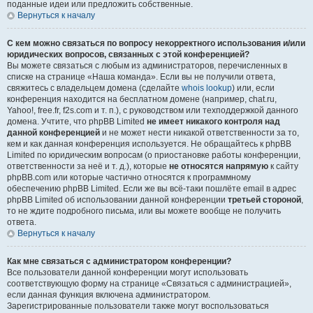
поданные идеи или предложить собственные.
Вернуться к началу
С кем можно связаться по вопросу некорректного использования и/или
юридических вопросов, связанных с этой конференцией?
Вы можете связаться с любым из администраторов, перечисленных в
списке на странице «Наша команда». Если вы не получили ответа,
свяжитесь с владельцем домена (сделайте
whois lookup
) или, если
конференция находится на бесплатном домене (например, chat.ru,
Yahoo!, free.fr, f2s.com и т. п.), с руководством или техподдержкой данного
домена. Учтите, что phpBB Limited
не имеет никакого контроля над
данной конференцией
и не может нести никакой ответственности за то,
кем и как данная конференция используется. Не обращайтесь к phpBB
Limited по юридическим вопросам (о приостановке работы конференции,
ответственности за неё и т. д.), которые
не относятся напрямую
к сайту
phpBB.com или которые частично относятся к программному
обеспечению phpBB Limited. Если же вы всё-таки пошлёте email в адрес
phpBB Limited об использовании данной конференции
третьей стороной
,
то не ждите подробного письма, или вы можете вообще не получить
ответа.
Вернуться к началу
Как мне связаться с администратором конференции?
Все пользователи данной конференции могут использовать
соответствующую форму на странице «Связаться с администрацией»,
если данная функция включена администратором.
Зарегистрированные пользователи также могут воспользоваться