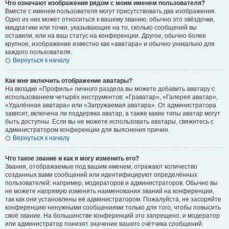
Что означают изображения рядом с моим именем пользователя?
Вместе с именем пользователя могут присутствовать два изображения.
Одно из них может относиться к вашему званию, обычно это звёздочки,
квадратики или точки, указывающие на то, сколько сообщений вы
оставили, или на ваш статус на конференции. Другое, обычно более
крупное, изображение известно как «аватара» и обычно уникально для
каждого пользователя.
Вернуться к началу
Как мне включить отображение аватары?
На вкладке «Профиль» личного раздела вы можете добавить аватару с
использованием четырёх инструментов: «Граватар», «Галерея аватар»,
«Удалённая аватара» или «Загружаемая аватара». От администратора
зависит, включена ли поддержка аватар, а также какие типы аватар могут
быть доступны. Если вы не можете использовать аватары, свяжитесь с
администратором конференции для выяснения причин.
Вернуться к началу
Что такое звание и как я могу изменить его?
Звания, отображаемые под вашим именем, отражают количество
созданных вами сообщений или идентифицируют определённых
пользователей: например, модераторов и администраторов. Обычно вы
не можете напрямую изменять наименования званий на конференции,
так как они установлены её администратором. Пожалуйста, не засоряйте
конференцию ненужными сообщениями только для того, чтобы повысить
своё звание. На большинстве конференций это запрещено, и модератор
или администратор понизят значение вашего счётчика сообщений.