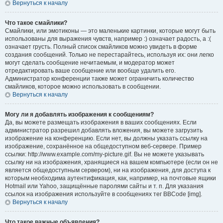
Вернуться к началу
Что такое смайлики?
Смайлики, или эмотиконы — это маленькие картинки, которые могут быть
использованы для выражения чувств, например :) означает радость, а :(
означает грусть. Полный список смайликов можно увидеть в форме
создания сообщений. Только не перестарайтесь, используя их: они легко
могут сделать сообщение нечитаемым, и модератор может
отредактировать ваше сообщение или вообще удалить его.
Администратор конференции также может ограничить количество
смайликов, которое можно использовать в сообщении.
Вернуться к началу
Могу ли я добавлять изображения к сообщениям?
Да, вы можете размещать изображения в ваших сообщениях. Если
администратор разрешил добавлять вложения, вы можете загрузить
изображение на конференцию. Если нет, вы должны указать ссылку на
изображение, сохранённое на общедоступном веб-сервере. Пример
ссылки: http://www.example.com/my-picture.gif. Вы не можете указывать
ссылку ни на изображения, хранящиеся на вашем компьютере (если он не
является общедоступным сервером), ни на изображения, для доступа к
которым необходима аутентификация, как, например, на почтовые ящики
Hotmail или Yahoo, защищённые паролями сайты и т. п. Для указания
ссылок на изображения используйте в сообщениях тег BBCode [img].
Вернуться к началу
Что такое важные объявления?